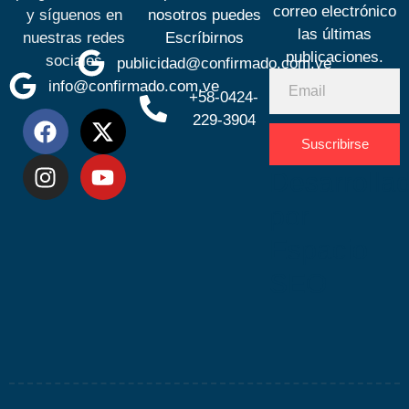
correo electrónico
y síguenos en
nosotros puedes
las últimas
nuestras redes
Escríbirnos
publicaciones.
sociales
publicidad@confirmado.com.ve
info@confirmado.com.ve
+58-0424-
229-3904
Suscribirse
Desarrolla
por
Espacio
SEO