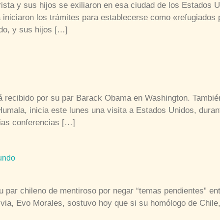
trista y sus hijos se exiliaron en esa ciudad de los Estados
niciaron los trámites para establecerse como «refugiados po
o, y sus hijos […]
rá recibido por su par Barack Obama en Washington. También
mala, inicia este lunes una visita a Estados Unidos, durant
ias conferencias […]
mundo
su par chileno de mentiroso por negar “temas pendientes” e
ia, Evo Morales, sostuvo hoy que si su homólogo de Chile,