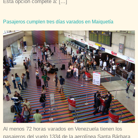
Al menos 72 horas varados en Venezuela tienen los
pasajeros del vuelo 1334 de la aerolínea Santa Bárbara
Airlines con destino a la ciudad de Tenerife, en España.
El vuelo tenía fecha de salida a la ciudad española el
pasado 30 de mayo, sin embargo, hasta este primero de
junio, los pasajeros continuaban en Venezuela. […]
Reinaldo Dos Santos vuelve a escribirle a Venezuela:
“Intentarán eliminar las redes sociales”