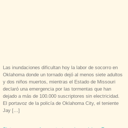
y dos niños muertos, mientras el Estado de Missouri
declaró una emergencia por las tormentas que han
dejado a más de 100.000 suscriptores sin electricidad.
El portavoz de la policía de Oklahoma City, el teniente
Jay […]
Siete razones por las que tantos quieren vivir en Texas
Cinco de las 10 ciudades que más rápido crecieron entre
2011 y 2012 en Estados Unidos están en Texas, de
acuerdo con las últimas cifras de la Oficina del Censo
del país. Nueva York ocupa el primer lugar, de lejos, en
cuanto a incremento total de la población, pero Houston
es segunda y San […]
Portal web de Cadivi se encuentra en mantenimiento