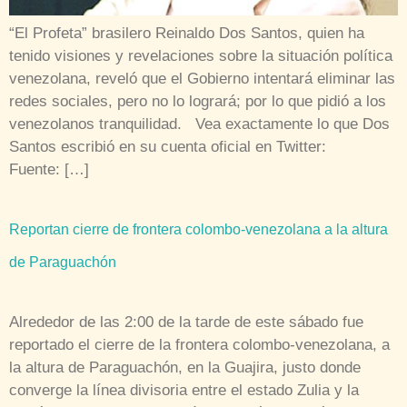
de Paraguachón
Alrededor de las 2:00 de la tarde de este sábado fue
reportado el cierre de la frontera colombo-venezolana, a
la altura de Paraguachón, en la Guajira, justo donde
converge la línea divisoria entre el estado Zulia y la
República de Colombia. Así lo reseñó en su página web
el diario Panorama. La web del […]
Expresidente Fujimori confía en ser indultado por Humala
El expresidente peruano Alberto Fujimori expresó el
sábado su esperanza de ser indultado por el mandatario
Ollanta Humala en un mensaje por audio que envió a una
radio local desde la prisión donde cumple una condena
de 25 años por delitos durante su gobierno. AFP En el