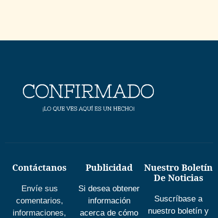
Contáctanos
Publicidad
Nuestro Boletín
De Noticias
Envíe sus
Si desea obtener
Suscríbase a
comentarios,
información
nuestro boletín y
informaciones,
acerca de cómo
le enviaremos por
preguntas, dudas
publicar con
correo electrónico
y síguenos en
nosotros puedes
las últimas
nuestras redes
Escríbirnos
publicaciones.
sociales
publicidad@confirmado.com.ve
info@confirmado.com.ve
+58-0424-
229-3904
Suscribirse
Desarrolla
por