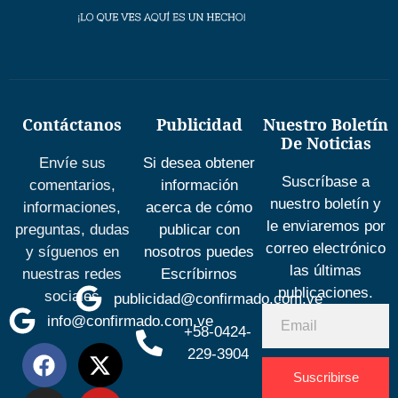
Contáctanos
Publicidad
Nuestro Boletín
De Noticias
Envíe sus
Si desea obtener
Suscríbase a
comentarios,
información
nuestro boletín y
informaciones,
acerca de cómo
le enviaremos por
preguntas, dudas
publicar con
correo electrónico
y síguenos en
nosotros puedes
las últimas
nuestras redes
Escríbirnos
publicaciones.
sociales
publicidad@confirmado.com.ve
info@confirmado.com.ve
+58-0424-
229-3904
Suscribirse