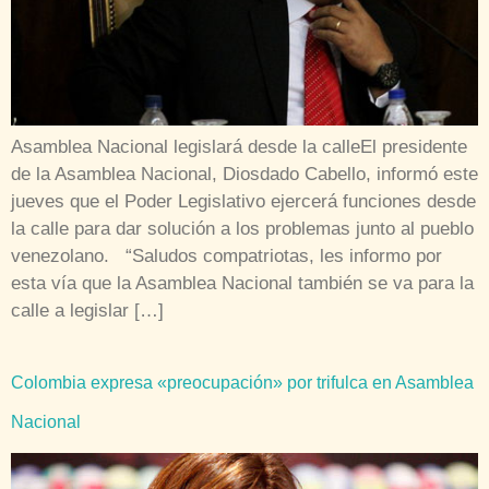
Asamblea Nacional legislará desde la calleEl presidente
de la Asamblea Nacional, Diosdado Cabello, informó este
jueves que el Poder Legislativo ejercerá funciones desde
la calle para dar solución a los problemas junto al pueblo
venezolano. “Saludos compatriotas, les informo por
esta vía que la Asamblea Nacional también se va para la
calle a legislar […]
Colombia expresa «preocupación» por trifulca en Asamblea
Nacional