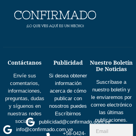
Contáctanos
Publicidad
Nuestro Boletín
De Noticias
Envíe sus
Si desea obtener
Suscríbase a
comentarios,
información
nuestro boletín y
informaciones,
acerca de cómo
le enviaremos por
preguntas, dudas
publicar con
correo electrónico
y síguenos en
nosotros puedes
las últimas
nuestras redes
Escríbirnos
publicaciones.
sociales
publicidad@confirmado.com.ve
info@confirmado.com.ve
+58-0424-