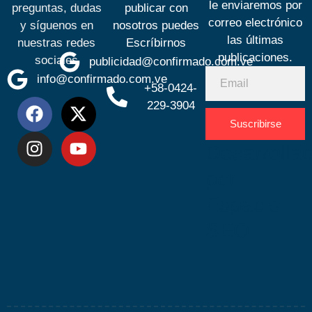
le enviaremos por
preguntas, dudas
publicar con
correo electrónico
y síguenos en
nosotros puedes
las últimas
nuestras redes
Escríbirnos
publicaciones.
sociales
publicidad@confirmado.com.ve
info@confirmado.com.ve
+58-0424-
229-3904
Suscribirse
Desarrolla
por
Espacio
SEO