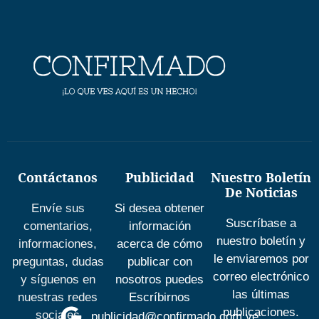
Contáctanos
Publicidad
Nuestro Boletín
De Noticias
Envíe sus
Si desea obtener
Suscríbase a
comentarios,
información
nuestro boletín y
informaciones,
acerca de cómo
le enviaremos por
preguntas, dudas
publicar con
correo electrónico
y síguenos en
nosotros puedes
las últimas
nuestras redes
Escríbirnos
publicaciones.
sociales
publicidad@confirmado.com.ve