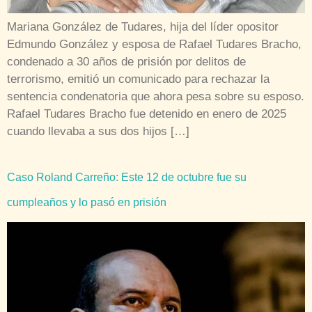
Mariana González de Tudares, hija del líder opositor
Edmundo González y esposa de Rafael Tudares Bracho,
condenado a 30 años de prisión por delitos de
terrorismo, emitió un comunicado para rechazar la
sentencia condenatoria que ahora pesa sobre su esposo.
Rafael Tudares Bracho fue detenido en enero de 2025
cuando llevaba a sus dos hijos […]
Caso Roland Carreño: Este 12 de octubre fue su
cumpleaños y lo pasó en prisión