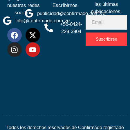
las últimas
nuestras redes
Escríbirnos
publicaciones.
sociales
publicidad@confirmado.com.ve
info@confirmado.com.ve
+58-0424-
229-3904
Suscribirse
Desarrolla
por
Espacio
SEO
Todos los derechos reservados de Confirmado registrado