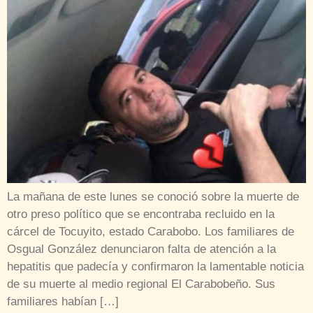
La mañana de este lunes se conoció sobre la muerte de
otro preso político que se encontraba recluido en la
cárcel de Tocuyito, estado Carabobo. Los familiares de
Osgual González denunciaron falta de atención a la
hepatitis que padecía y confirmaron la lamentable noticia
de su muerte al medio regional El Carabobeño. Sus
familiares habían […]