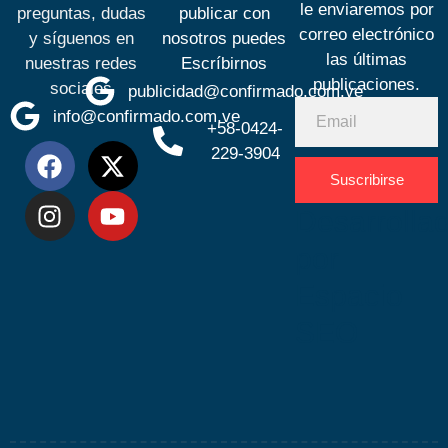
le enviaremos por
preguntas, dudas
publicar con
correo electrónico
y síguenos en
nosotros puedes
las últimas
nuestras redes
Escríbirnos
publicaciones.
sociales
publicidad@confirmado.com.ve
info@confirmado.com.ve
+58-0424-
229-3904
Suscribirse
Desarrolla
por
Espacio
SEO