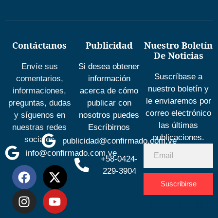
Contáctanos
Publicidad
Nuestro Boletín
De Noticias
Envíe sus
Si desea obtener
Suscríbase a
comentarios,
información
nuestro boletín y
informaciones,
acerca de cómo
le enviaremos por
preguntas, dudas
publicar con
correo electrónico
y síguenos en
nosotros puedes
las últimas
nuestras redes
Escríbirnos
publicaciones.
sociales
publicidad@confirmado.com.ve
info@confirmado.com.ve
+58-0424-
229-3904
Suscribirse
Desarrolla