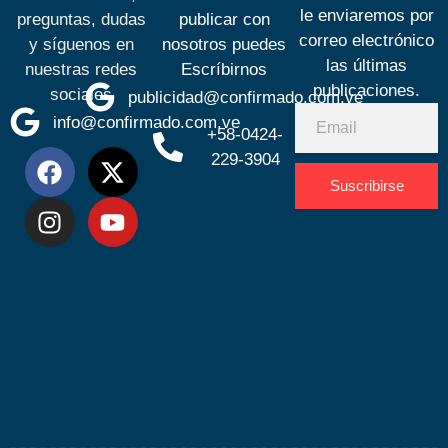
le enviaremos por
preguntas, dudas
publicar con
correo electrónico
y síguenos en
nosotros puedes
las últimas
nuestras redes
Escríbirnos
publicaciones.
sociales
publicidad@confirmado.com.ve
info@confirmado.com.ve
+58-0424-
229-3904
Suscribirse
Desarrolla
por
Espacio
SEO