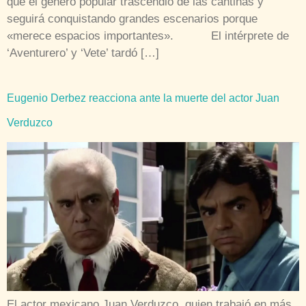
que el género popular trascendió de las cantinas y
seguirá conquistando grandes escenarios porque
«merece espacios importantes». El intérprete de
‘Aventurero’ y ‘Vete’ tardó […]
Eugenio Derbez reacciona ante la muerte del actor Juan
Verduzco
El actor mexicano Juan Verduzco, quien trabajó en más