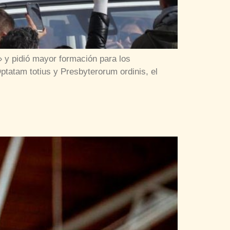
» y pidió mayor formación para los
ptatam totius y Presbyterorum ordinis, el