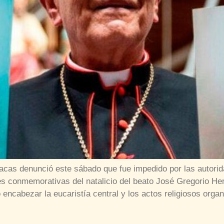
acas denunció este sábado que fue impedido por las autorid
dades conmemorativas del natalicio del beato José Gregorio H
o encabezar la eucaristía central y los actos religiosos orga