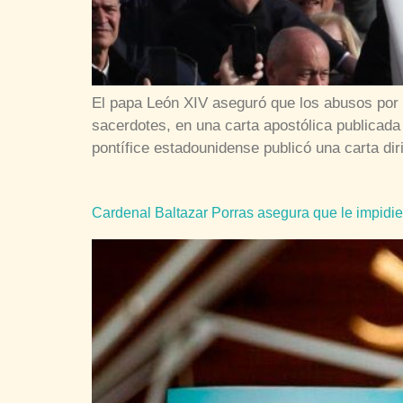
El papa León XIV aseguró que los abusos por p
sacerdotes, en una carta apostólica publicada
pontífice estadounidense publicó una carta dir
Cardenal Baltazar Porras asegura que le impidier