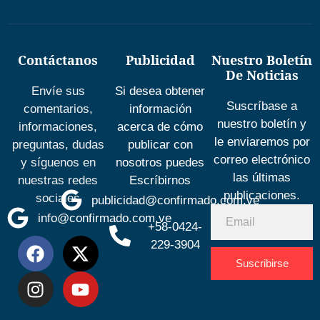
Contáctanos
Publicidad
Nuestro Boletín
De Noticias
Envíe sus
Si desea obtener
Suscríbase a
comentarios,
información
nuestro boletín y
informaciones,
acerca de cómo
le enviaremos por
preguntas, dudas
publicar con
correo electrónico
y síguenos en
nosotros puedes
las últimas
nuestras redes
Escríbirnos
publicaciones.
sociales
publicidad@confirmado.com.ve
info@confirmado.com.ve
+58-0424-
229-3904
Suscribirse
Desarrolla
por