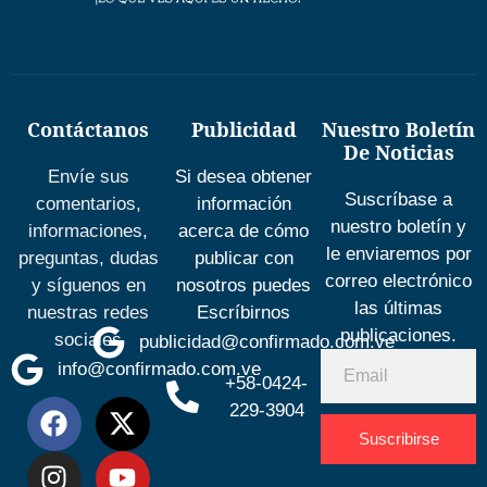
Contáctanos
Publicidad
Nuestro Boletín
De Noticias
Envíe sus
Si desea obtener
Suscríbase a
comentarios,
información
nuestro boletín y
informaciones,
acerca de cómo
le enviaremos por
preguntas, dudas
publicar con
correo electrónico
y síguenos en
nosotros puedes
las últimas
nuestras redes
Escríbirnos
publicaciones.
sociales
publicidad@confirmado.com.ve
info@confirmado.com.ve
+58-0424-
229-3904
Suscribirse
Desarrolla