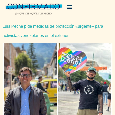
Luis Peche pide medidas de protección «urgente» para
activistas venezolanos en el exterior